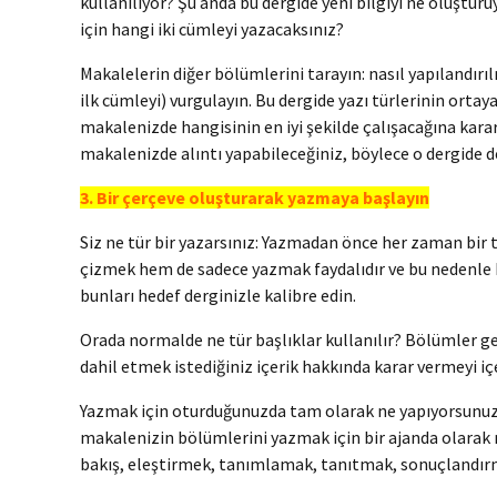
kullanılıyor? Şu anda bu dergide yeni bilgiyi ne oluştur
için hangi iki cümleyi yazacaksınız?
Makalelerin diğer bölümlerini tarayın: nasıl yapılandı
ilk cümleyi) vurgulayın. Bu dergide yazı türlerinin orta
makalenizde hangisinin en iyi şekilde çalışacağına karar
makalenizde alıntı yapabileceğiniz, böylece o dergide 
3. Bir çerçeve oluşturarak yazmaya başlayın
Siz ne tür bir yazarsınız: Yazmadan önce her zaman bir 
çizmek hem de sadece yazmak faydalıdır ve bu nedenle her 
bunları hedef derginizle kalibre edin.
Orada normalde ne tür başlıklar kullanılır? Bölümler gen
dahil etmek istediğiniz içerik hakkında karar vermeyi iç
Yazmak için oturduğunuzda tam olarak ne yapıyorsunuz: 
makalenizin bölümlerini yazmak için bir ajanda olarak 
bakış, eleştirmek, tanımlamak, tanıtmak, sonuçlandır