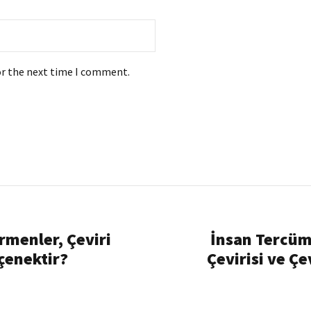
or the next time I comment.
menler, Çeviri
İnsan Tercüm
eçenektir?
Çevirisi ve Çe