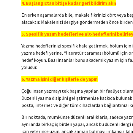
4. Başlangıçtan bitişe kadar geri bildirim alın
En erken aşamalarda bile, makale fikrinizi dört veya beş 
alacaktır. Makalenizi dergiye göndermeden önce birden 
5. Spesifik yazım hedefleri ve alt-hedeflerini belirle
Yazma hedeflerinizi spesifik hale getirmek, bölüm için 
yazma hedefi yerine, “literatür taraması bölümü için on
hedef koyun. Bazı insanlar bunu akademik yazım için faz
yoludur.
6. Yazma işini diğer kişilerle de yapın
Çoğu insan yazmayı tek başına yapılan bir faaliyet olara
Düzenli yazma disiplini geliştirmenize katkıda bulunabi
posta, internet ve diğer tüm cihazlardan bağlantınızı k
Bir noktada, mümkünse düzenli aralıklarla, sadece yazma
aynı anda birkaç iş birden yapar, ancak bu düzenli derg
için yeterince uzun, ancak zaman bulmayı imkansız kıla