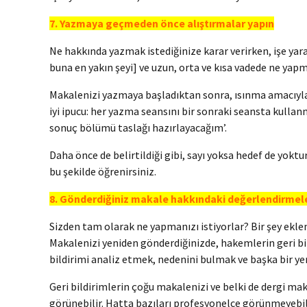
7. Yazmaya geçmeden önce alıştırmalar yapın
Ne hakkında yazmak istediğinize karar verirken, işe yara
buna en yakın şeyi] ve uzun, orta ve kısa vadede ne yap
Makalenizi yazmaya başladıktan sonra, ısınma amacıyla 
iyi ipucu: her yazma seansını bir sonraki seansta kullan
sonuç bölümü taslağı hazırlayacağım’.
Daha önce de belirtildiği gibi, sayı yoksa hedef de yoktu
bu şekilde öğrenirsiniz.
8. Gönderdiğiniz makale hakkındaki değerlendirmele
Sizden tam olarak ne yapmanızı istiyorlar? Bir şey ekle
Makalenizi yeniden gönderdiğinizde, hakemlerin geri bild
bildirimi analiz etmek, nedenini bulmak ve başka bir yer 
Geri bildirimlerin çoğu makalenizi ve belki de dergi mak
görünebilir. Hatta bazıları profesyonelce görünmeyebili