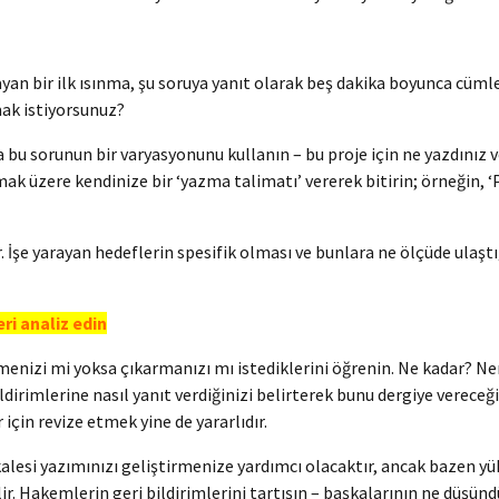
yan bir ilk ısınma, şu soruya yanıt olarak beş dakika boyunca cümle
mak istiyorsunuz?
bu sorunun bir varyasyonunu kullanın – bu proje için ne yazdınız v
mak üzere kendinize bir ‘yazma talimatı’ vererek bitirin; örneğin, ‘
r. İşe yarayan hedeflerin spesifik olması ve bunlara ne ölçüde ulaşt
ri analiz edin
menizi mi yoksa çıkarmanızı mı istediklerini öğrenin. Ne kadar? Ner
irimlerine nasıl yanıt verdiğinizi belirterek bunu dergiye vereceği
için revize etmek yine de yararlıdır.
alesi yazımınızı geliştirmenize yardımcı olacaktır, ancak bazen yük
r. Hakemlerin geri bildirimlerini tartışın – başkalarının ne düşünd