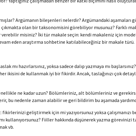
uyor? Yaptığınız çalışmadan benzer bir katkı biçimini nasıl oluştura
rılmışlar? Argümanın bileşenleri nelerdir? Argümandaki aşamaları 
ya çıkmakta olan bir taksonomisini görebiliyor musunuz? Farklı makal
 verebilir misiniz? İki tür makale seçin: kendi makaleniz için mode
devam eden araştırma sohbetine katılabileceğiniz bir makale türü.
taslak mı hazırlarsınız, yoksa sadece dalıp yazmaya mı başlarsınız
ikisini de kullanmak iyi bir fikirdir. Ancak, taslağınızı çok detayl
ellikle ne kadar uzun? Bölümleriniz, alt bölümleriniz ve gerekirse a
erir, bu nedenle zaman alabilir ve geri bildirim bu aşamada yardımcı
fikirlerinizi geliştirmek için mi yazıyorsunuz yoksa çalışmanızı b
mı kullanıyorsunuz? Fiiller hakkında düşünerek yazma görevinizi 
mak vb.