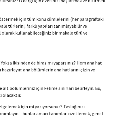
bilirsiniz? O dergi için özetinizi başlatmak ve bitirmek
göstermek için tüm konu cümlelerini (her paragraftaki
e türlerini, farklı yapıları tanımlayabilir ve
l olarak kullanabileceğiniz bir makale türü ve
? Yoksa ikisinden de biraz mı yaparsınız? Hem ana hat
ı hazırlayın: ana bölümlerin ana hatlarını çizin ve
lt bölümleriniz için kelime sınırları belirleyin. Bu,
 olacaktır.
elgelemek için mi yazıyorsunuz? Taslağınızı
tanımlayın – bunlar amacı tanımlar: özetlemek, genel