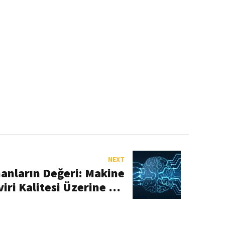
NEXT
anların Değeri: Makine
viri Kalitesi Üzerine Bir
İnceleme