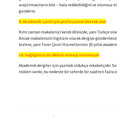
araştırmacıların bile – hala reddedildiğini ve olumsuz e
gönderin.
9. Akademik çeviri için profesyonel destek alın
Kimi zaman makalenizi kendi dilinizde, yani Türkçe ola
Ancak makalenizin İngilizce olarak dergiye gönderilece
bizlere, yani Türer Çeviri Hizmetlerinin 20 yıllık akadem
10. Sağlığınıza da dikkat etmeyi unutmayın
Akademik dergiler için yazmak oldukça rekabetçidir. Son 
riskleri vardır, bu nedenle bir seferde bir saatten fazla