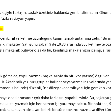
kişiyle tartışın, taslak özetiniz hakkında geri bildirim alın. Okuma
fazla revizyon yapın.
yin
içerik, fiil ve kelime uzunluğunu tanımlamak anlamına gelir. “Bu m
 iki makaleyi Salı günü sabah 9 ile 10.30 arasında 800 kelimeyle 
la mekanik buluyor olsa da bu, kendinizi makalenizin içeriği, sıra
k görse de, toplu yazma (başkalarıyla da birlikte yazma) özgüven, a
lir. Akademik yazınızı gruplar halinde veya yazma inzivalarında yap
esmeniz halinde) düzenli, üst düzey akademik yazı için gereken ko
ya odaklanırsanız çok daha fazlasını yapabilirsiniz. Bu, sağduyu g
i makalesi yazmak için her zaman işe yaramayacaktır. Bir noktada, 
cak kadar uzun olmayan belirli bir süre boyunca yazmaya diğer tüm