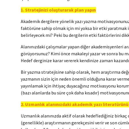
1. Stratejinizi oluşturarak plan yapın
Akademik dergilere yönelik yazı yazma motivasyonunuz n
faktörüne sahip olmak için mi yoksa bir etki yaratmak iç
belirleyecek mi? Peki bu dergilerin etki faktörlerini dik
Alanınızdaki çalışmalar yapan diğer akademisyenleri ar
görüyorsunuz? Kimi önce makaleyi yazar ve sonra bu makale
Hedef derginize karar vererek kendinize zaman kazandı
Bir yazma stratejisine sahip olarak, hem araştırma de
yazmanın sizin için neden önemli olduğuna karar verm
yayınlamak için ihtiyaç duyacağınız motivasyonu koruman
(bazı alanlarda bu süre çok daha kısadır) motivasyonu
2. Uzmanlık alanınızdaki akademik yazı literatürünü
Uzmanlık alanınızda aktif olarak hedeflediğiniz birkaç d
(genellikle) araştırmanın gerekçesini verir ve son cümle 