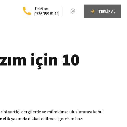
Telefon
TEKLİF AL
0536 359 81 13
zım için 10
ini yurtiçi dergilerde ve mümkünse uluslararası kabul
nelik
yazımda dikkat edilmesi gereken bazı