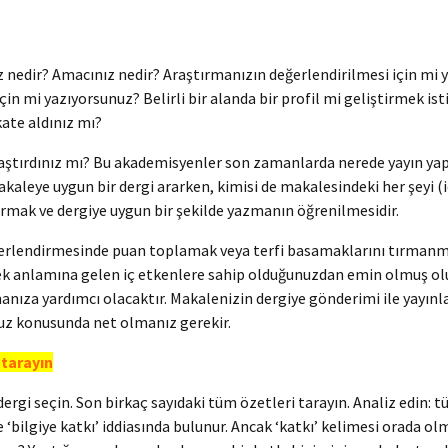
edir? Amacınız nedir? Araştırmanızın değerlendirilmesi için mi ya
in mi yazıyorsunuz? Belirli bir alanda bir profil mi geliştirmek is
kate aldınız mı?
aştırdınız mı? Bu akademisyenler son zamanlarda nerede yayın yap
ye uygun bir dergi ararken, kimisi de makalesindeki her şeyi (içerik,
rmak ve dergiye uygun bir şekilde yazmanın öğrenilmesidir.
ğerlendirmesinde puan toplamak veya terfi basamaklarını tırmanma
ek anlamına gelen iç etkenlere sahip olduğunuzdan emin olmuş ol
ıza yardımcı olacaktır. Makalenizin dergiye gönderimi ile yayınlan
nuz konusunda net olmanız gerekir.
 tarayın
ergi seçin. Son birkaç sayıdaki tüm özetleri tarayın. Analiz edin: 
‘bilgiye katkı’ iddiasında bulunur. Ancak ‘katkı’ kelimesi orada olma