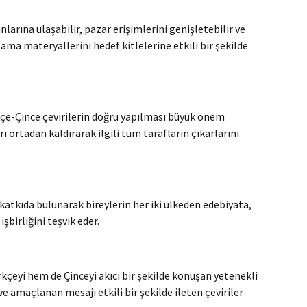
larına ulaşabilir, pazar erişimlerini genişletebilir ve
rlama materyallerini hedef kitlelerine etkili bir şekilde
rkçe-Çince çevirilerin doğru yapılması büyük önem
rı ortadan kaldırarak ilgili tüm tarafların çıkarlarını
e katkıda bulunarak bireylerin her iki ülkeden edebiyata,
şbirliğini teşvik eder.
kçeyi hem de Çinceyi akıcı bir şekilde konuşan yetenekli
e amaçlanan mesajı etkili bir şekilde ileten çeviriler