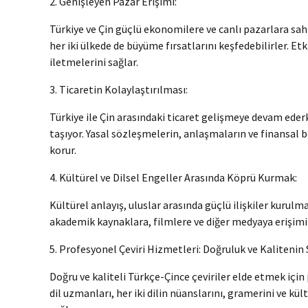
2. Genişleyen Pazar Erişimi:
Türkiye ve Çin güçlü ekonomilere ve canlı pazarlara sahip
her iki ülkede de büyüme fırsatlarını keşfedebilirler. Etk
iletmelerini sağlar.
3. Ticaretin Kolaylaştırılması:
Türkiye ile Çin arasındaki ticaret gelişmeye devam eder
taşıyor. Yasal sözleşmelerin, anlaşmaların ve finansal bel
korur.
4. Kültürel ve Dilsel Engeller Arasında Köprü Kurmak:
Kültürel anlayış, uluslar arasında güçlü ilişkiler kurulm
akademik kaynaklara, filmlere ve diğer medyaya erişimini sa
5. Profesyonel Çeviri Hizmetleri: Doğruluk ve Kalitenin
Doğru ve kaliteli Türkçe-Çince çeviriler elde etmek içi
dil uzmanları, her iki dilin nüanslarını, gramerini ve k