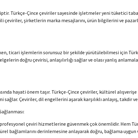
tir. Türkçe-Çince çeviriler sayesinde işletmeler yeni tüketici taban
ili çeviriler, şirketlerin marka mesajlarını, ürün bilgilerini ve paza
ken, ticari işlemlerin sorunsuz bir şekilde yürütülebilmesi için Tü
gelerin doğru çevirisi, anlaşılırlığı sağlar ve olası yanlış anlamala
asında hayati önem taşır. Türkçe-Çince çeviriler, kültürel alışveriş
ğlar. Çeviriler, dil engellerini aşarak karşılıklı anlayış, takdir ve i
 Sağlanması:
n profesyonel çeviri hizmetlerine güvenmek çok önemlidir. Hem Tür
ültürel bağlamlarını derinlemesine anlayarak doğru, bağlama uygun v